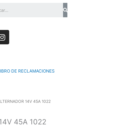
Search
I
n
s
t
a
g
LIBRO DE RECLAMACIONES
r
a
m
ALTERNADOR 14V 45A 1022
4V 45A 1022