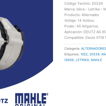
Código Techim: 20339
Marca: Iskra – Letrika – 
Producto: Alternador
Voltaje: 14 Voltios.
Poder: 45 Amperios.
Aplicación: DEUTZ AG (
Compatible: Deutz 0118 
Categoría:
ALTERNADORE
Etiquetas:
1022
,
20339
,
Al
ISKRA
,
LETRIKA
,
MAHLE