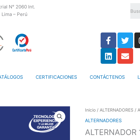
rial N° 2060 Int.
 Lima – Perú
F
L
T
E
a
i
w
n
c
n
i
v
e
k
t
e
b
e
t
l
o
d
e
o
ATÁLOGOS
CERTIFICACIONES
CONTÁCTENOS
o
i
r
p
k
n
e
-
f
Inicio
/
ALTERNADORES
/ 
ALTERNADORES
ALTERNADOR 1