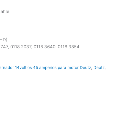
Mahle
KHD)
1747, 0118 2037, 0118 3640, 0118 3854.
S
ternador 14voltios 45 amperios para motor Deutz
,
Deutz
,