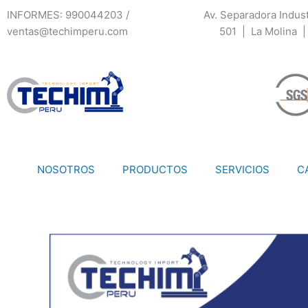
Ir
INFORMES: 990044203 /
Av. Separadora Indust
al
ventas@techimperu.com
501 | La Molina |
contenido
NOSOTROS
PRODUCTOS
SERVICIOS
C