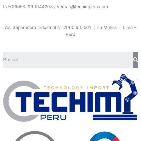
Ir
INFORMES: 990044203 / ventas@techimperu.com
al
contenido
Av. Separadora Industrial N° 2060 Int. 501 | La Molina | Lima –
Perú
Se