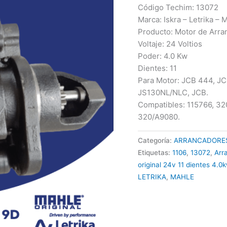
Código Techim: 13072
Marca: Iskra – Letrika – 
Producto: Motor de Arr
Voltaje: 24 Voltios
Poder: 4.0 Kw
Dientes: 11
Para Motor: JCB 444, 
JS130NL/NLC, JCB.
Compatibles: 115766, 3
320/A9080.
Categoría:
ARRANCADORE
Etiquetas:
1106
,
13072
,
Arr
original 24v 11 dientes 4.0
LETRIKA
,
MAHLE