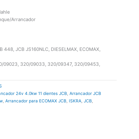
Mahle
anque/Arrancador
JCB 448, JCB JS160NLC, DIESELMAX, ECOMAX,
20/09023, 320/09033, 320/09347, 320/09453,
S
ancador 24v 4.0kw 11 dientes JCB
,
Arrancador JCB
kw
,
Arrancador para ECOMAX JCB
,
ISKRA
,
JCB
,