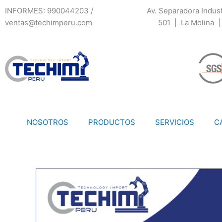
Ir
INFORMES: 990044203 /
Av. Separadora Indust
al
ventas@techimperu.com
501 | La Molina |
contenido
NOSOTROS
PRODUCTOS
SERVICIOS
C