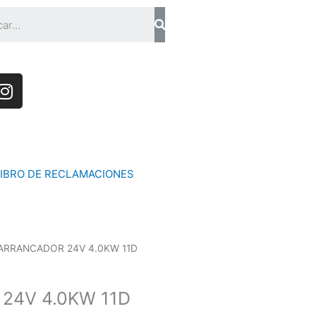
Search
I
n
s
t
a
g
LIBRO DE RECLAMACIONES
r
a
m
ARRANCADOR 24V 4.0KW 11D
24V 4.0KW 11D